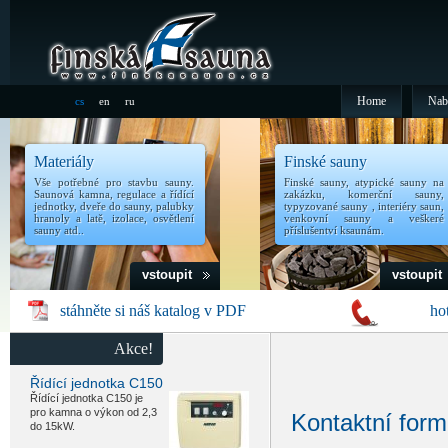
Home
Nab
cs
en
ru
Materiály
Finské sauny
Vše potřebné pro stavbu sauny.
Finské sauny, atypické sauny na
Saunová kamna, regulace a řídící
zakázku, komerční sauny,
jednotky, dveře do sauny, palubky
typyzované sauny , interiéry saun,
hranoly a latě, izolace, osvětlení
venkovní sauny a veškeré
sauny atd..
příslušentví ksaunám.
vstoupit
vstoupit
stáhněte si náš katalog v PDF
ho
Akce!
Řídící jednotka C150
Řídící jednotka C150 je
pro kamna o výkon od 2,3
Kontaktní form
do 15kW.