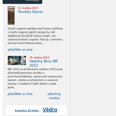
11. května 2013
Novinky Harvia
Dveře Legend nabídka dveří byla rozšířena
o dveře Legend, jejichž design by měl
doplňovat převážně stylové pojetí ´pro
saunová kamna Legend. Rám je z borovice ,
která je černě tinkturována ,…
přečtěte si více
25. dubna 2013
Veletrhy Brno IBF
2013
IBF 2013 na brněnském veletrhu 2013 jsme
předvedli barevnou novinku v
povrchovém&nbsp; zpracování saunových
kamen. Jedná se především o saunová
kamna v modelové řadě cilindro a také
jsme…
přečtěte si více
všechny
noviny
Vědro
Expedice 24 hodin.