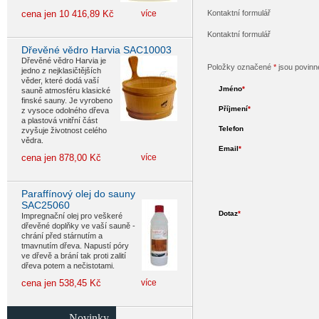
cena jen 10 416,89 Kč
více
Kontaktní formulář
Kontaktní formulář
Dřevěné vědro Harvia SAC10003
Dřevěné vědro Harvia je
Položky označené
*
jsou povinn
jedno z nejklasičtějších
věder, které dodá vaší
Jméno
*
sauně atmosféru klasické
finské sauny. Je vyrobeno
Příjmení
*
z vysoce odolného dřeva
a plastová vnitřní část
Telefon
zvyšuje životnost celého
vědra.
Email
*
cena jen 878,00 Kč
více
Paraffínový olej do sauny
SAC25060
Dotaz
*
Impregnační olej pro veškeré
dřevěné doplňky ve vaší sauně -
chrání před stárnutím a
tmavnutím dřeva. Napustí póry
ve dřevě a brání tak proti zalití
dřeva potem a nečistotami.
cena jen 538,45 Kč
více
Novinky