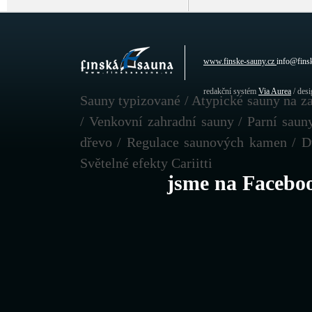
www.finske-sauny.cz
info@fins
redakční systém
Via Aurea
/ des
Sauny typizované / Atypické sauny na za
/ Venkovní zahradní sauny / Parní sau
dřevo / Regulace saunových kamen / D
Světelné efekty Cariitti
jsme na Facebo