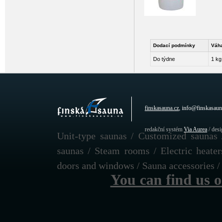
Dodací podmínky
Váh
Do týdne
1 kg
finskasauna.cz
, info@finskasaun
redakční systém
Via Aurea
/ des
Unit-type saunas / Customized saunas 
saunas / Steam rooms / Electric heate
doors and windows / Sauna accessories / F
You can find us 