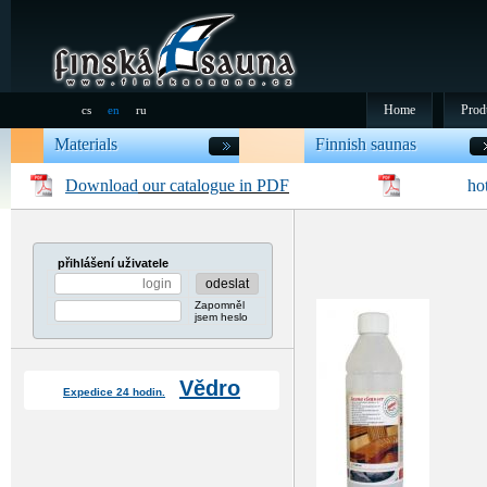
Home
Prod
cs
en
ru
Materials
Finnish saunas
Download
our catalogue in PDF
ho
přihlášení uživatele
Zapomněl
jsem heslo
Vědro
Expedice 24 hodin.